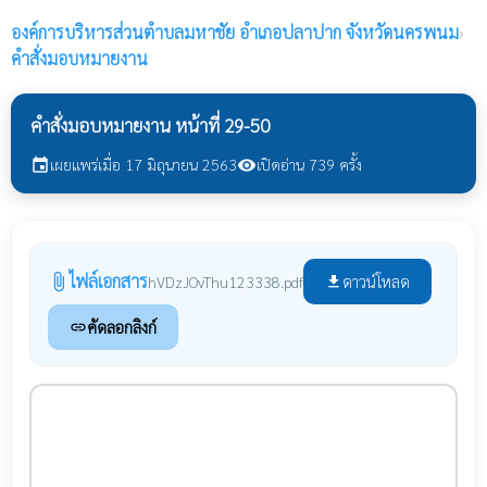
องค์การบริหารส่วนตำบลมหาชัย
อำเภอปลาปาก จังหวัดนครพนม
›
คำสั่งมอบหมายงาน
คำสั่งมอบหมายงาน หน้าที่ 29-50
เผยแพร่เมื่อ 17 มิถุนายน 2563
เปิดอ่าน 739 ครั้ง
event
visibility
ไฟล์เอกสาร
attach_file
ดาวน์โหลด
hVDzJOvThu123338.pdf
file_download
คัดลอกลิงก์
link