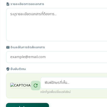
รายละเอียดการขอเอกสาร
description
อีเมลล์ในการจัดส่งเอกสาร
email
ยืนยันตัวตน
verified_user
refresh
คลิกที่รูปเพื่อเปลี่ยนรหัสใหม่