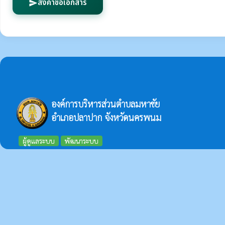
ส่งคำขอเอกสาร
send
องค์การบริหารส่วนตำบลมหาชัย
อำเภอปลาปาก จังหวัดนครพนม
ผู้ดูแลระบบ
พัฒนาระบบ